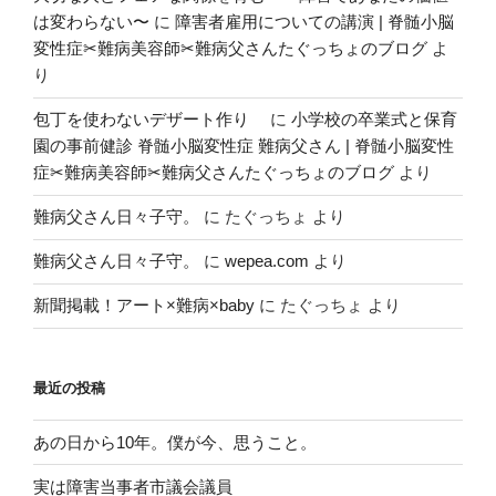
は変わらない〜
に
障害者雇用についての講演 | 脊髄小脳
変性症✂︎難病美容師✂︎難病父さんたぐっちょのブログ
よ
り
包丁を使わないデザート作り
に
小学校の卒業式と保育
園の事前健診 脊髄小脳変性症 難病父さん | 脊髄小脳変性
症✂︎難病美容師✂︎難病父さんたぐっちょのブログ
より
難病父さん日々子守。
に
たぐっちょ
より
難病父さん日々子守。
に
wepea.com
より
新聞掲載！アート×難病×baby
に
たぐっちょ
より
最近の投稿
あの日から10年。僕が今、思うこと。
実は障害当事者市議会議員