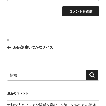
投
前
前
稿
の
Baby誕生いつかなクイズ
ナ
投
ビ
稿
ゲ
ー
検
検
シ
索
索:
ョ
ン
最近のコメント
大切な人とフェアな関係を育む 〜障害であなたの価値