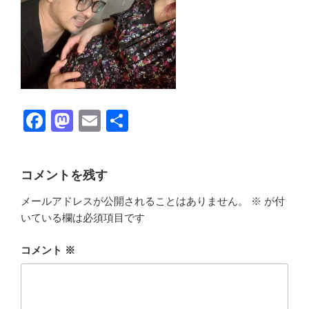
F
M
E
共
a
a
m
有
c
st
ail
コメントを残す
e
o
メールアドレスが公開されることはありません。
※
が付
b
d
いている欄は必須項目です
o
o
o
n
コメント
※
k