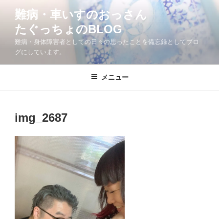
コ
難病・車いすのおっさん
ン
たぐっちょのBLOG
テ
ン
難病・身体障害者としての日々の思ったことを備忘録としてブロ
ツ
グにしています。
へ
ス
メニュー
キ
ッ
プ
img_2687