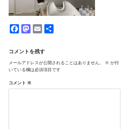
F
M
E
共
a
a
m
有
c
st
ail
コメントを残す
e
o
メールアドレスが公開されることはありません。
※
が付
b
d
いている欄は必須項目です
o
o
o
n
コメント
※
k