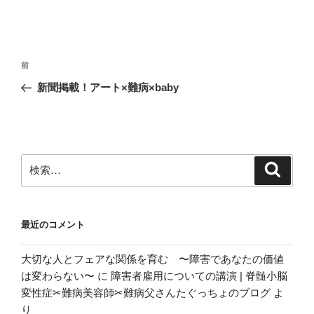
投
前
前
稿
の
新聞掲載！アート×難病×baby
ナ
投
ビ
稿
ゲ
ー
検
検
シ
索
索:
ョ
ン
最近のコメント
大切な人とフェアな関係を育む 〜障害であなたの価値
は変わらない〜
に
障害者雇用についての講演 | 脊髄小脳
変性症✂︎難病美容師✂︎難病父さんたぐっちょのブログ
よ
り