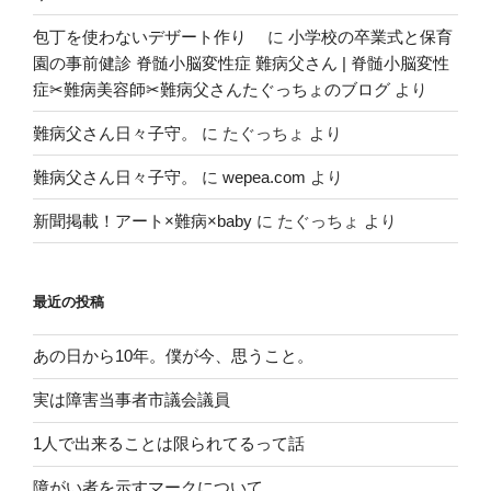
包丁を使わないデザート作り
に
小学校の卒業式と保育
園の事前健診 脊髄小脳変性症 難病父さん | 脊髄小脳変性
症✂︎難病美容師✂︎難病父さんたぐっちょのブログ
より
難病父さん日々子守。
に
たぐっちょ
より
難病父さん日々子守。
に
wepea.com
より
新聞掲載！アート×難病×baby
に
たぐっちょ
より
最近の投稿
あの日から10年。僕が今、思うこと。
実は障害当事者市議会議員
1人で出来ることは限られてるって話
障がい者を示すマークについて