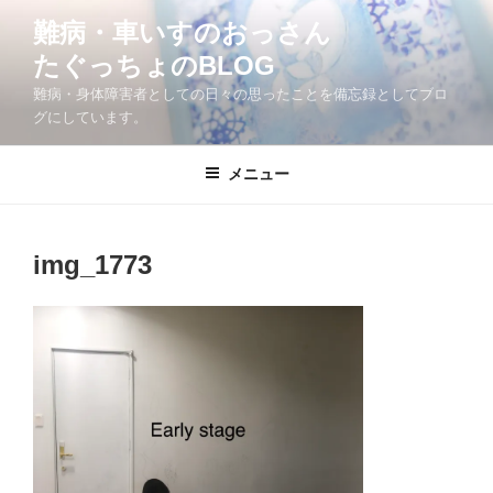
コ
難病・車いすのおっさん
ン
たぐっちょのBLOG
テ
ン
難病・身体障害者としての日々の思ったことを備忘録としてブロ
ツ
グにしています。
へ
ス
メニュー
キ
ッ
プ
img_1773