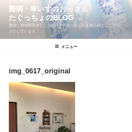
コ
難病・車いすのおっさん
ン
たぐっちょのBLOG
テ
ン
難病・身体障害者としての日々の思ったことを備忘録としてブロ
ツ
グにしています。
へ
ス
メニュー
キ
ッ
プ
img_0617_original