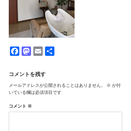
F
M
E
共
a
a
m
有
c
st
ail
コメントを残す
e
o
メールアドレスが公開されることはありません。
※
が付
b
d
いている欄は必須項目です
o
o
o
n
コメント
※
k