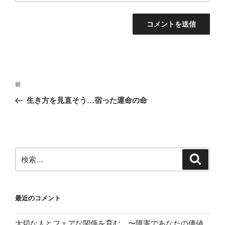
投
前
前
稿
の
生き方を見直そう…宿った運命の命
ナ
投
ビ
稿
ゲ
ー
検
検
シ
索
索:
ョ
ン
最近のコメント
大切な人とフェアな関係を育む 〜障害であなたの価値