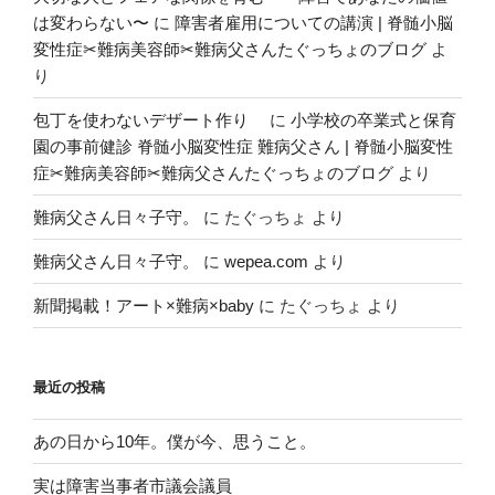
は変わらない〜
に
障害者雇用についての講演 | 脊髄小脳
変性症✂︎難病美容師✂︎難病父さんたぐっちょのブログ
よ
り
包丁を使わないデザート作り
に
小学校の卒業式と保育
園の事前健診 脊髄小脳変性症 難病父さん | 脊髄小脳変性
症✂︎難病美容師✂︎難病父さんたぐっちょのブログ
より
難病父さん日々子守。
に
たぐっちょ
より
難病父さん日々子守。
に
wepea.com
より
新聞掲載！アート×難病×baby
に
たぐっちょ
より
最近の投稿
あの日から10年。僕が今、思うこと。
実は障害当事者市議会議員