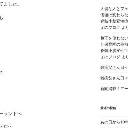
てました。
大切な人とフ
価値は変わら
も
脊髄小脳変性症
ょのブログ
よ
包丁を使わな
と保育園の事前
脊髄小脳変性症
ょのブログ
よ
難病父さん日
で
難病父さん日
新聞掲載！アート
最近の投稿
ーランドへ
あの日から10
で居て