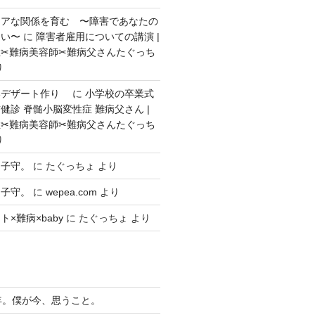
ェアな関係を育む 〜障害であなたの
ない〜
に
障害者雇用についての講演 |
✂︎難病美容師✂︎難病父さんたぐっち
り
いデザート作り
に
小学校の卒業式
健診 脊髄小脳変性症 難病父さん |
✂︎難病美容師✂︎難病父さんたぐっち
り
々子守。
に
たぐっちょ
より
々子守。
に
wepea.com
より
×難病×baby
に
たぐっちょ
より
年。僕が今、思うこと。