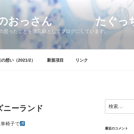
すのおっさん たぐっちょ
の思ったことを備忘録としてブログにしています。
の想い（2021/2）
新規項目
リンク
検
ズニーランド
索:
は車椅子で
最近のコメント