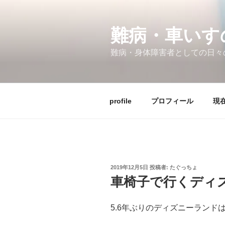
コ
ン
テ
難病・車い
ン
難病・身体障害者としての日々
ツ
へ
ス
キ
profile
プロフィール
現在
ッ
プ
投
2019年12月5日
投稿者:
たぐっちょ
稿
車椅子で行くディ
日:
5.6年ぶりのディズニーランド