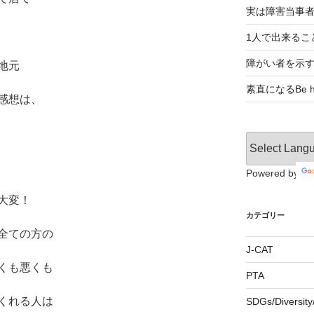
実は障害当事
1人で出来るこ
障がい者を示
地元
素直になるBe ho
感想は、
Powered by
大変！
カテゴリー
全ての方の
J-CAT
くも悪くも
PTA
くれる人は
SDGs/Divers