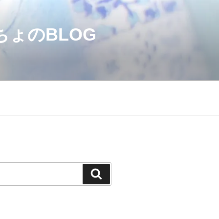
のBLOG
検
索