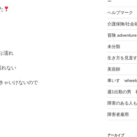
ー
た
ヘルプマーク
介護保険/社会
冒険 adventu
未分類
ぶ濡れ
生き方を見直
濡れない
美容師
車いす wheelch
きゃいけないので
週1出勤の男 
障害のある人
障害者雇用
アーカイブ