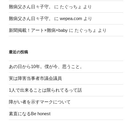
難病父さん日々子守。
に
たぐっちょ
より
難病父さん日々子守。
に
wepea.com
より
新聞掲載！アート×難病×baby
に
たぐっちょ
より
最近の投稿
あの日から10年。僕が今、思うこと。
実は障害当事者市議会議員
1人で出来ることは限られてるって話
障がい者を示すマークについて
素直になるBe honest