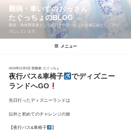
コ
難病・車いすのおっさん
ン
たぐっちょのBLOG
テ
ン
難病・身体障害者としての日々の思ったことを備忘録としてブロ
ツ
グにしています。
へ
ス
メニュー
キ
ッ
プ
投
2019年12月4日
投稿者:
たぐっちょ
稿
夜行バス&車椅子
でディズニー
日:
ランドへGO
先日行ったディズニーランドは
以外と初めてのチャレンジの旅
【夜行バス&車椅子
】