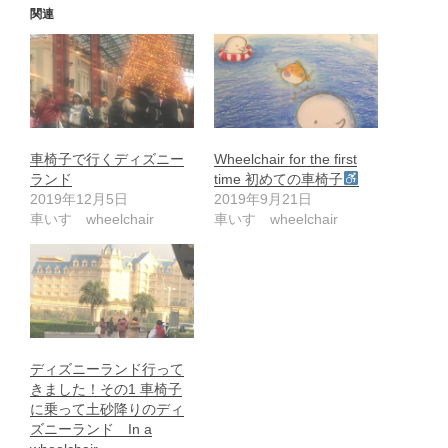
関連
車椅子で行くディズニー
Wheelchair for the first
ランド
time 初めての車椅子
2019年12月5日
2019年9月21日
車いす wheelchair
車いす wheelchair
ディズニーランド行って
きました！その1 車椅子
に乗って土砂降りのディ
ズニーランド In a