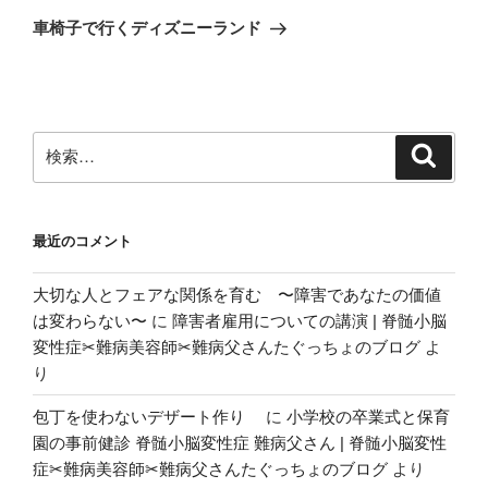
の
ー
車椅子で行くディズニーランド
投
シ
稿
ョ
ン
検
検
索
索:
最近のコメント
大切な人とフェアな関係を育む 〜障害であなたの価値
は変わらない〜
に
障害者雇用についての講演 | 脊髄小脳
変性症✂︎難病美容師✂︎難病父さんたぐっちょのブログ
よ
り
包丁を使わないデザート作り
に
小学校の卒業式と保育
園の事前健診 脊髄小脳変性症 難病父さん | 脊髄小脳変性
症✂︎難病美容師✂︎難病父さんたぐっちょのブログ
より