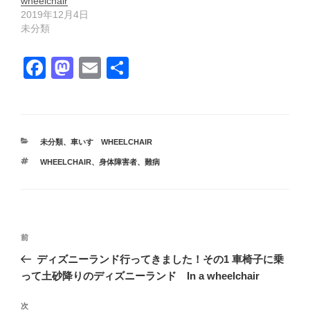
wheelchair
2019年12月4日
未分類
F
M
E
共
a
a
m
有
c
st
ail
e
o
カ
未分類
、
車いす WHEELCHAIR
b
d
テ
タ
WHEELCHAIR
、
身体障害者
、
難病
ゴ
o
o
グ
リ
ー
o
n
k
投
前
前
稿
の
ディズニーランド行ってきました！その1 車椅子に乗
ナ
投
って土砂降りのディズニーランド In a wheelchair
ビ
稿
ゲ
次
次