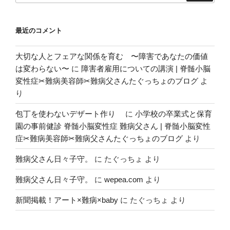
ョ
ン
最近のコメント
大切な人とフェアな関係を育む 〜障害であなたの価値
は変わらない〜
に
障害者雇用についての講演 | 脊髄小脳
変性症✂︎難病美容師✂︎難病父さんたぐっちょのブログ
よ
り
包丁を使わないデザート作り
に
小学校の卒業式と保育
園の事前健診 脊髄小脳変性症 難病父さん | 脊髄小脳変性
症✂︎難病美容師✂︎難病父さんたぐっちょのブログ
より
難病父さん日々子守。
に
たぐっちょ
より
難病父さん日々子守。
に
wepea.com
より
新聞掲載！アート×難病×baby
に
たぐっちょ
より