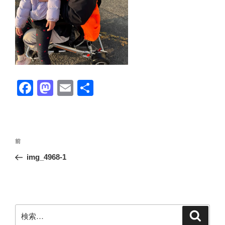
F
M
E
共
a
a
m
有
c
st
ail
e
o
投
前
前
b
d
稿
の
img_4968-1
ナ
o
o
投
ビ
稿
o
n
ゲ
k
ー
検
検
シ
索
索: