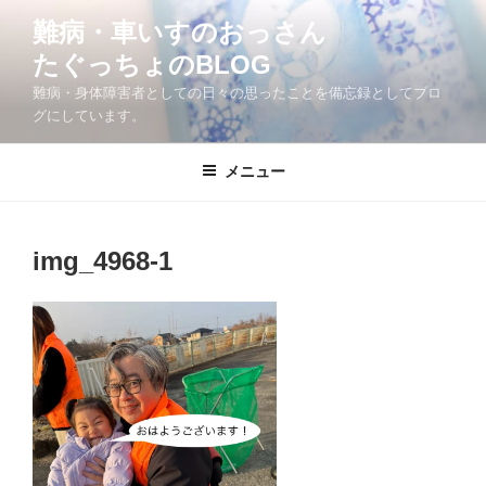
コ
難病・車いすのおっさん
ン
たぐっちょのBLOG
テ
ン
難病・身体障害者としての日々の思ったことを備忘録としてブロ
ツ
グにしています。
へ
ス
メニュー
キ
ッ
プ
img_4968-1