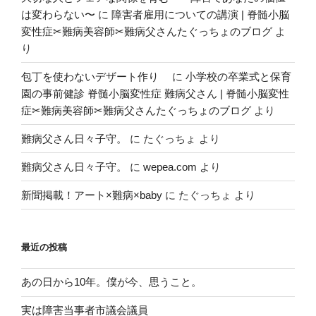
は変わらない〜
に
障害者雇用についての講演 | 脊髄小脳
変性症✂︎難病美容師✂︎難病父さんたぐっちょのブログ
よ
り
包丁を使わないデザート作り
に
小学校の卒業式と保育
園の事前健診 脊髄小脳変性症 難病父さん | 脊髄小脳変性
症✂︎難病美容師✂︎難病父さんたぐっちょのブログ
より
難病父さん日々子守。
に
たぐっちょ
より
難病父さん日々子守。
に
wepea.com
より
新聞掲載！アート×難病×baby
に
たぐっちょ
より
最近の投稿
あの日から10年。僕が今、思うこと。
実は障害当事者市議会議員