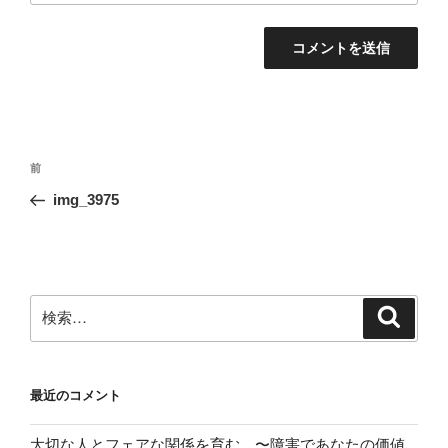
投
前
前
稿
の
img_3975
ナ
投
ビ
稿
ゲ
ー
検
検
シ
索
索:
ョ
ン
最近のコメント
大切な人とフェアな関係を育む 〜障害であなたの価値