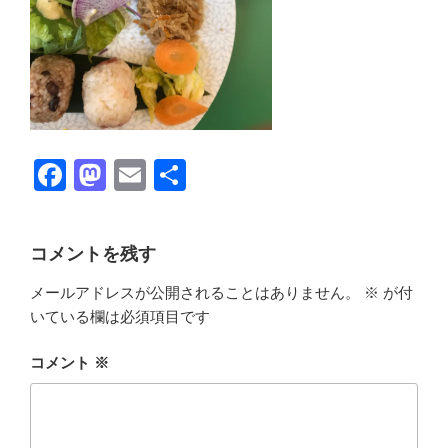
F
M
E
共
a
a
m
有
c
st
ail
コメントを残す
e
o
メールアドレスが公開されることはありません。
※
が付
b
d
いている欄は必須項目です
o
o
o
n
コメント
※
k