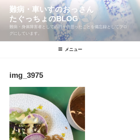
コ
難病・車いすのおっさん
ン
たぐっちょのBLOG
テ
ン
難病・身体障害者としての日々の思ったことを備忘録としてブロ
ツ
グにしています。
へ
ス
メニュー
キ
ッ
プ
img_3975