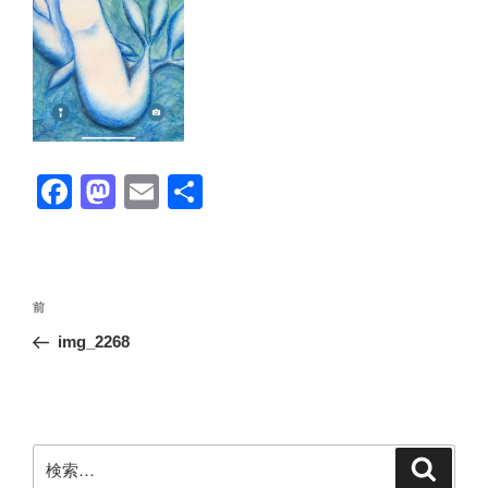
F
M
E
共
a
a
m
有
c
st
ail
e
o
投
前
前
b
d
稿
の
img_2268
ナ
o
o
投
ビ
稿
o
n
ゲ
k
ー
検
検
シ
索
索: