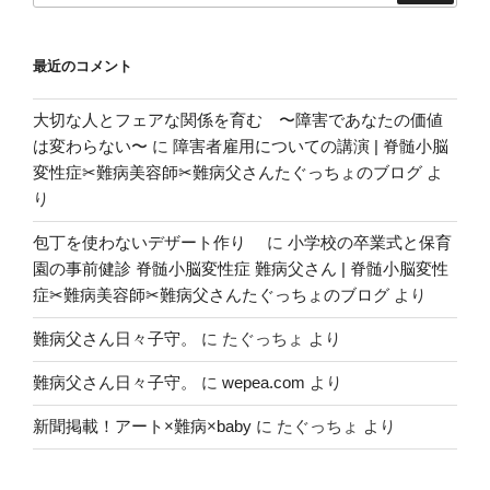
ョ
ン
最近のコメント
大切な人とフェアな関係を育む 〜障害であなたの価値
は変わらない〜
に
障害者雇用についての講演 | 脊髄小脳
変性症✂︎難病美容師✂︎難病父さんたぐっちょのブログ
よ
り
包丁を使わないデザート作り
に
小学校の卒業式と保育
園の事前健診 脊髄小脳変性症 難病父さん | 脊髄小脳変性
症✂︎難病美容師✂︎難病父さんたぐっちょのブログ
より
難病父さん日々子守。
に
たぐっちょ
より
難病父さん日々子守。
に
wepea.com
より
新聞掲載！アート×難病×baby
に
たぐっちょ
より