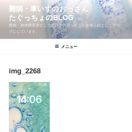
コ
難病・車いすのおっさん
ン
たぐっちょのBLOG
テ
ン
難病・身体障害者としての日々の思ったことを備忘録としてブロ
ツ
グにしています。
へ
ス
メニュー
キ
ッ
プ
img_2268