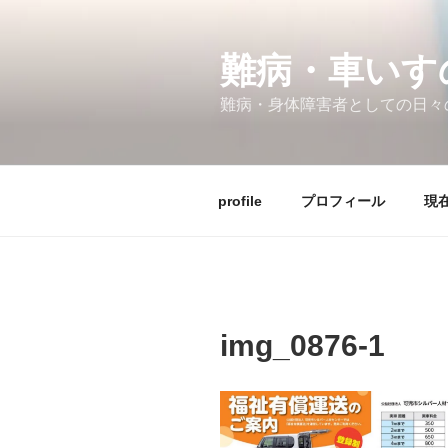
コ
ン
テ
難病・車い
ン
難病・身体障害者としての日々
ツ
へ
ス
キ
profile
プロフィール
現在
ッ
プ
img_0876-1