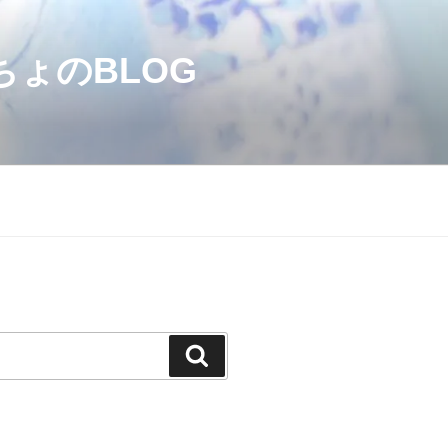
のBLOG
検
索