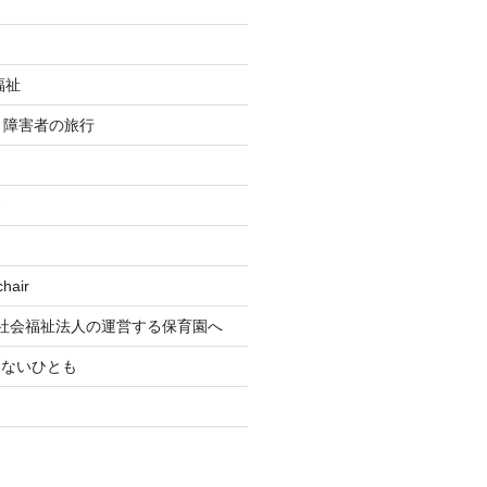
福祉
re 障害者の旅行
す
air
社会福祉法人の運営する保育園へ
もないひとも