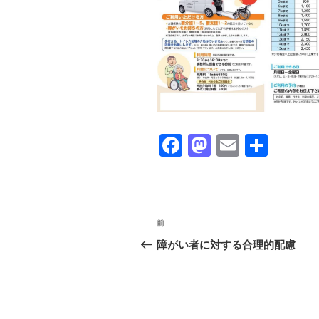
F
M
E
共
a
a
m
有
c
st
ail
e
o
投
前
前
b
d
稿
の
障がい者に対する合理的配慮
o
o
投
ナ
o
n
稿
ビ
k