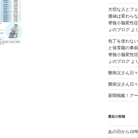
大切な人とフ
価値は変わら
脊髄小脳変性症
ょのブログ
よ
包丁を使わな
と保育園の事前
脊髄小脳変性症
ょのブログ
よ
難病父さん日
難病父さん日
新聞掲載！アート
最近の投稿
あの日から10