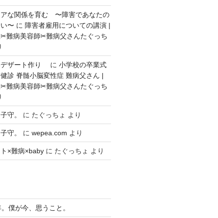
ェアな関係を育む 〜障害であなたの
ない〜
に
障害者雇用についての講演 |
✂︎難病美容師✂︎難病父さんたぐっち
り
いデザート作り
に
小学校の卒業式
健診 脊髄小脳変性症 難病父さん |
✂︎難病美容師✂︎難病父さんたぐっち
り
々子守。
に
たぐっちょ
より
々子守。
に
wepea.com
より
×難病×baby
に
たぐっちょ
より
年。僕が今、思うこと。