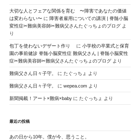
大切な人とフェアな関係を育む 〜障害であなたの価値
は変わらない〜
に
障害者雇用についての講演 | 脊髄小脳
変性症✂︎難病美容師✂︎難病父さんたぐっちょのブログ
よ
り
包丁を使わないデザート作り
に
小学校の卒業式と保育
園の事前健診 脊髄小脳変性症 難病父さん | 脊髄小脳変性
症✂︎難病美容師✂︎難病父さんたぐっちょのブログ
より
難病父さん日々子守。
に
たぐっちょ
より
難病父さん日々子守。
に
wepea.com
より
新聞掲載！アート×難病×baby
に
たぐっちょ
より
最近の投稿
あの日から10年。僕が今、思うこと。