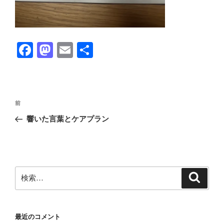
F
M
E
共
a
a
m
有
c
st
ail
e
o
投
前
前
b
d
稿
の
響いた言葉とケアプラン
ナ
o
o
投
ビ
稿
o
n
ゲ
k
ー
検
検
シ
索
索:
ョ
ン
最近のコメント