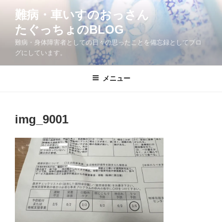
コ
難病・車いすのおっさん
ン
たぐっちょのBLOG
テ
ン
難病・身体障害者としての日々の思ったことを備忘録としてブロ
ツ
グにしています。
へ
ス
メニュー
キ
ッ
プ
img_9001