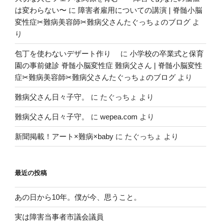
は変わらない〜
に
障害者雇用についての講演 | 脊髄小脳
変性症✂︎難病美容師✂︎難病父さんたぐっちょのブログ
よ
り
包丁を使わないデザート作り
に
小学校の卒業式と保育
園の事前健診 脊髄小脳変性症 難病父さん | 脊髄小脳変性
症✂︎難病美容師✂︎難病父さんたぐっちょのブログ
より
難病父さん日々子守。
に
たぐっちょ
より
難病父さん日々子守。
に
wepea.com
より
新聞掲載！アート×難病×baby
に
たぐっちょ
より
最近の投稿
あの日から10年。僕が今、思うこと。
実は障害当事者市議会議員