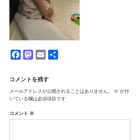
F
M
E
共
a
a
m
有
c
st
ail
コメントを残す
e
o
メールアドレスが公開されることはありません。
※
が付
b
d
いている欄は必須項目です
o
o
o
n
コメント
※
k