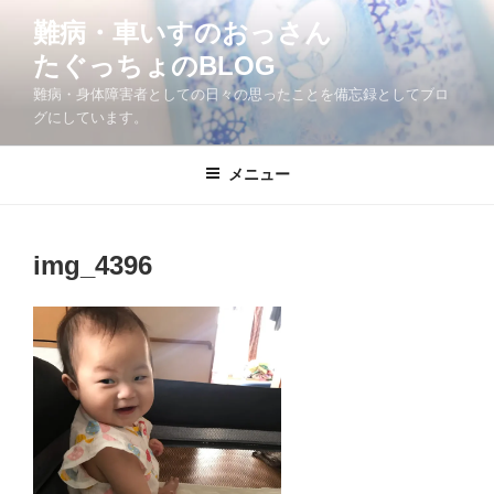
コ
難病・車いすのおっさん
ン
たぐっちょのBLOG
テ
ン
難病・身体障害者としての日々の思ったことを備忘録としてブロ
ツ
グにしています。
へ
ス
メニュー
キ
ッ
プ
img_4396