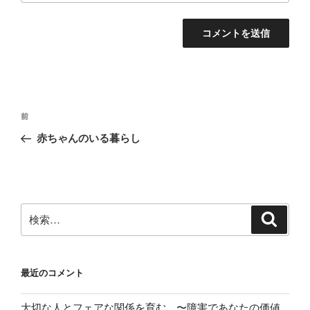
投
前
前
稿
の
赤ちゃんのいる暮らし
ナ
投
ビ
稿
ゲ
ー
検
検
シ
索
索:
ョ
ン
最近のコメント
大切な人とフェアな関係を育む 〜障害であなたの価値