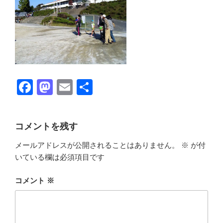
F
M
E
共
a
a
m
有
c
st
ail
コメントを残す
e
o
メールアドレスが公開されることはありません。
※
が付
b
d
いている欄は必須項目です
o
o
o
n
コメント
※
k