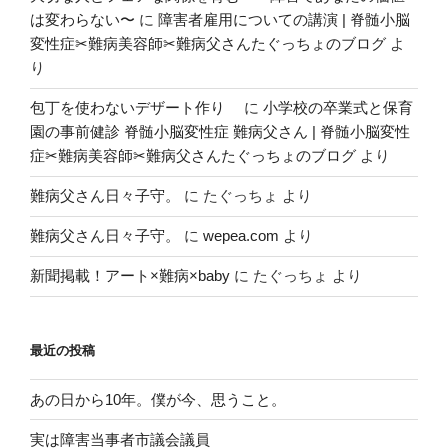
は変わらない〜
に
障害者雇用についての講演 | 脊髄小脳
変性症✂︎難病美容師✂︎難病父さんたぐっちょのブログ
よ
り
包丁を使わないデザート作り
に
小学校の卒業式と保育
園の事前健診 脊髄小脳変性症 難病父さん | 脊髄小脳変性
症✂︎難病美容師✂︎難病父さんたぐっちょのブログ
より
難病父さん日々子守。
に
たぐっちょ
より
難病父さん日々子守。
に
wepea.com
より
新聞掲載！アート×難病×baby
に
たぐっちょ
より
最近の投稿
あの日から10年。僕が今、思うこと。
実は障害当事者市議会議員