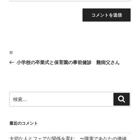
投
前
前
稿
の
小学校の卒業式と保育園の事前健診 難病父さん
ナ
投
ビ
稿
ゲ
ー
検
検
シ
索
索:
ョ
ン
最近のコメント
大切な人とフェアな関係を育む 〜障害であなたの価値