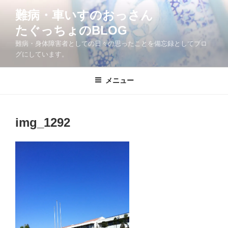
コ
難病・車いすのおっさん
ン
たぐっちょのBLOG
テ
ン
難病・身体障害者としての日々の思ったことを備忘録としてブロ
ツ
グにしています。
へ
ス
メニュー
キ
ッ
プ
img_1292