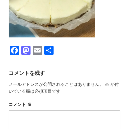
F
M
E
共
a
a
m
有
c
st
ail
コメントを残す
e
o
メールアドレスが公開されることはありません。
※
が付
b
d
いている欄は必須項目です
o
o
o
n
コメント
※
k