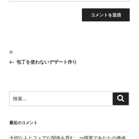
投
前
前
稿
の
包丁を使わないデザート作り
ナ
投
ビ
稿
ゲ
ー
検
検
シ
索
索:
ョ
ン
最近のコメント
大切な人とフェアな関係を育む 〜障害であなたの価値