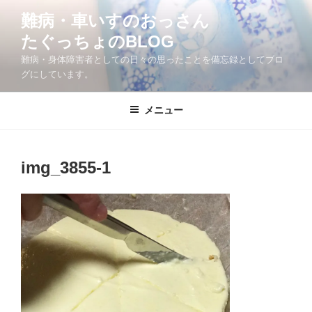
コ
難病・車いすのおっさん
ン
たぐっちょのBLOG
テ
ン
難病・身体障害者としての日々の思ったことを備忘録としてブロ
ツ
グにしています。
へ
ス
メニュー
キ
ッ
プ
img_3855-1