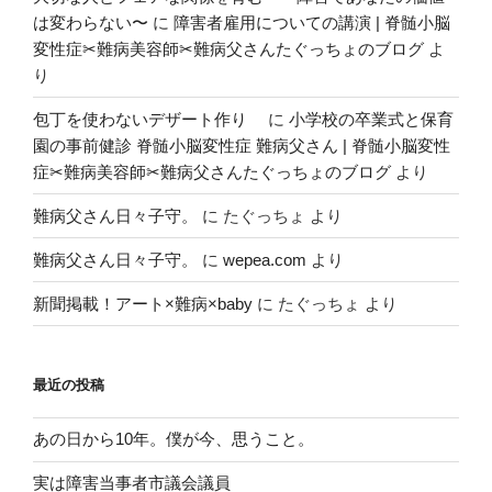
は変わらない〜
に
障害者雇用についての講演 | 脊髄小脳
変性症✂︎難病美容師✂︎難病父さんたぐっちょのブログ
よ
り
包丁を使わないデザート作り
に
小学校の卒業式と保育
園の事前健診 脊髄小脳変性症 難病父さん | 脊髄小脳変性
症✂︎難病美容師✂︎難病父さんたぐっちょのブログ
より
難病父さん日々子守。
に
たぐっちょ
より
難病父さん日々子守。
に
wepea.com
より
新聞掲載！アート×難病×baby
に
たぐっちょ
より
最近の投稿
あの日から10年。僕が今、思うこと。
実は障害当事者市議会議員