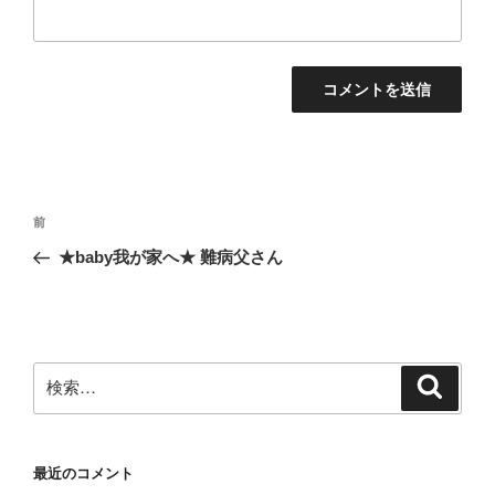
投
前
前
稿
の
★baby我が家へ★ 難病父さん
ナ
投
ビ
稿
ゲ
ー
検
検
シ
索
索:
ョ
ン
最近のコメント