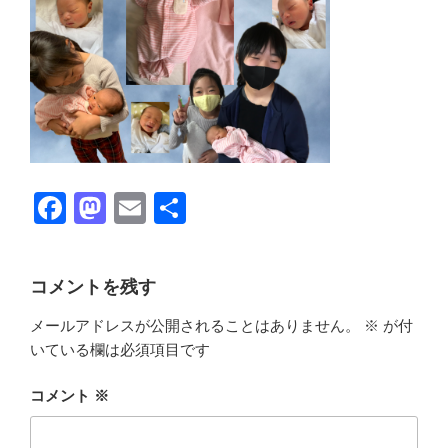
F
M
E
共
a
a
m
有
c
st
ail
コメントを残す
e
o
メールアドレスが公開されることはありません。
※
が付
b
d
いている欄は必須項目です
o
o
o
n
コメント
※
k