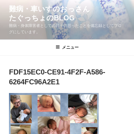
コ
難病・車いすのおっさん
ン
たぐっちょのBLOG
テ
ン
難病・身体障害者としての日々の思ったことを備忘録としてブロ
ツ
グにしています。
へ
ス
メニュー
キ
ッ
プ
FDF15EC0-CE91-4F2F-A586-
6264FC96A2E1