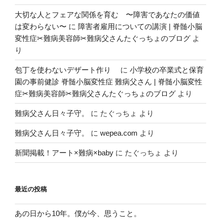
大切な人とフェアな関係を育む 〜障害であなたの価値
は変わらない〜
に
障害者雇用についての講演 | 脊髄小脳
変性症✂︎難病美容師✂︎難病父さんたぐっちょのブログ
よ
り
包丁を使わないデザート作り
に
小学校の卒業式と保育
園の事前健診 脊髄小脳変性症 難病父さん | 脊髄小脳変性
症✂︎難病美容師✂︎難病父さんたぐっちょのブログ
より
難病父さん日々子守。
に
たぐっちょ
より
難病父さん日々子守。
に
wepea.com
より
新聞掲載！アート×難病×baby
に
たぐっちょ
より
最近の投稿
あの日から10年。僕が今、思うこと。