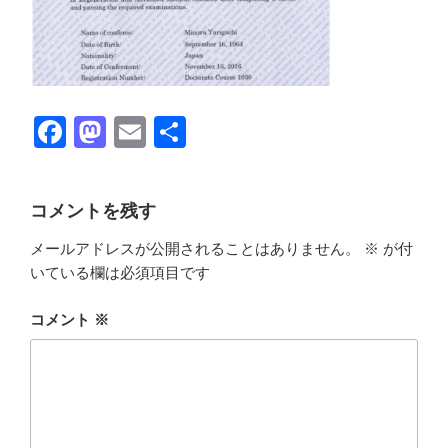
F
M
E
共
a
a
m
有
c
st
ail
コメントを残す
e
o
メールアドレスが公開されることはありません。
※
が付
b
d
いている欄は必須項目です
o
o
o
n
コメント
※
k