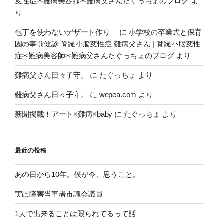
変性症✂︎難病美容師✂︎難病父さんたぐっちょのブログ
よ
り
包丁を使わないデザート作り
に
小学校の卒業式と保育
園の事前健診 脊髄小脳変性症 難病父さん | 脊髄小脳変性
症✂︎難病美容師✂︎難病父さんたぐっちょのブログ
より
難病父さん日々子守。
に
たぐっちょ
より
難病父さん日々子守。
に
wepea.com
より
新聞掲載！アート×難病×baby
に
たぐっちょ
より
最近の投稿
あの日から10年。僕が今、思うこと。
実は障害当事者市議会議員
1人で出来ることは限られてるって話