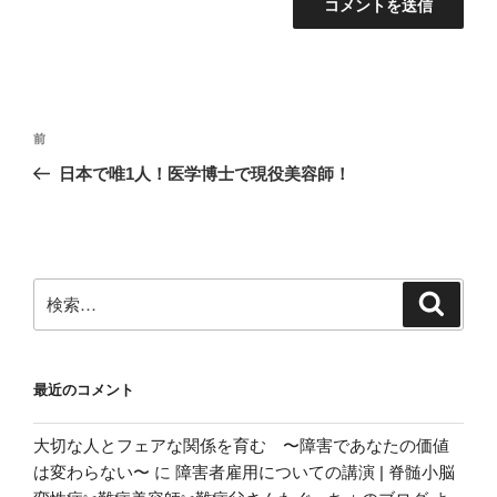
投
前
前
稿
の
日本で唯1人！医学博士で現役美容師！
ナ
投
ビ
稿
ゲ
ー
検
検
シ
索
索:
ョ
ン
最近のコメント
大切な人とフェアな関係を育む 〜障害であなたの価値
は変わらない〜
に
障害者雇用についての講演 | 脊髄小脳