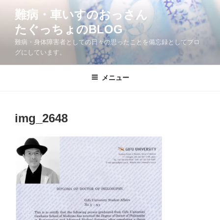
コ
難病・車いすのおっさん
ン
たぐっちょのBLOG
テ
ン
難病・身体障害者としての日々の思ったことを備忘録としてブロ
ツ
グにしています。
へ
ス
メニュー
キ
ッ
プ
img_2648