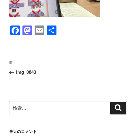
F
M
E
共
a
a
m
有
c
st
ail
e
o
投
前
前
b
d
稿
の
img_0843
ナ
o
o
投
ビ
稿
o
n
ゲ
k
ー
検
検
シ
索
索:
ョ
ン
最近のコメント