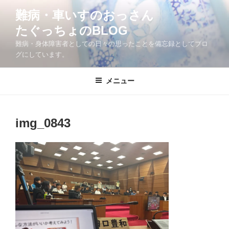
コ
難病・車いすのおっさん
ン
たぐっちょのBLOG
テ
ン
難病・身体障害者としての日々の思ったことを備忘録としてブロ
ツ
グにしています。
へ
ス
メニュー
キ
ッ
プ
img_0843