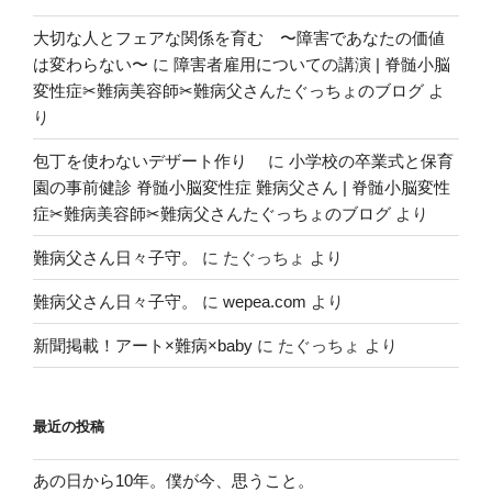
大切な人とフェアな関係を育む 〜障害であなたの価値
は変わらない〜
に
障害者雇用についての講演 | 脊髄小脳
変性症✂︎難病美容師✂︎難病父さんたぐっちょのブログ
よ
り
包丁を使わないデザート作り
に
小学校の卒業式と保育
園の事前健診 脊髄小脳変性症 難病父さん | 脊髄小脳変性
症✂︎難病美容師✂︎難病父さんたぐっちょのブログ
より
難病父さん日々子守。
に
たぐっちょ
より
難病父さん日々子守。
に
wepea.com
より
新聞掲載！アート×難病×baby
に
たぐっちょ
より
最近の投稿
あの日から10年。僕が今、思うこと。